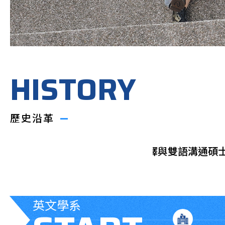
HISTORY
歷史沿革
成立翻譯與雙語溝通碩士在
成立英國
197
英文學系