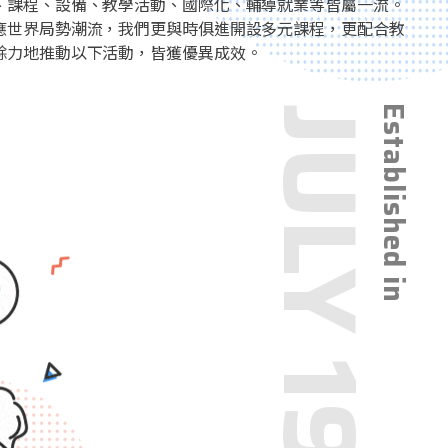
、課程、設備、教學活動、國際化、輔導就業等皆屬一流。
應世界局勢潮流，我們更與時俱進開設多元課程，更配合教
餘力地推動以下活動，皆獲優異成效。
JULY 1954
Established in