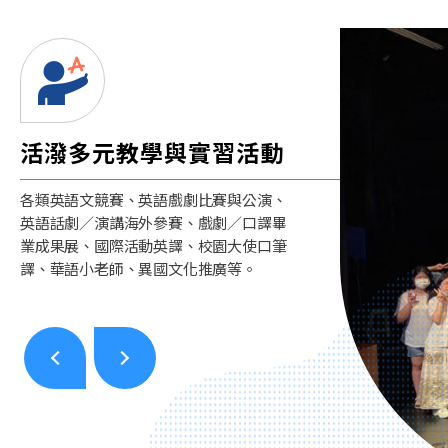
活潑多元教學與實習活動
國際化
生涯發展
多樣輔導學生
各類英語文競賽、英語戲劇比賽與公演、
加強學生國際觀與跨文化溝通，辦理牛津
畢業生出路甚廣，獻身各類工作，對校、
多樣輔導並關懷學生：導師進行生活學習
英語話劇／演講海外參賽、戲劇／口譯畢
大學移地教學課程、美國德州KIPP英語教
系向心力強，積極回饋。
輔導；功能導師依案例輔導；助教除分別
業成果展、國際活動英譯、校園大使口筆
學實習，以及辦理兩岸演講比賽、優久聯
輔導各年級學生、系學會外，亦辦理期中
譯、華語小老師、異國文化推廣等。
盟口筆譯大賽等。
課業預警作業。