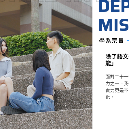
DE
MIS
學系宗旨
除了語文
能」
面對二十一
力之一。我
實力更是不
化。