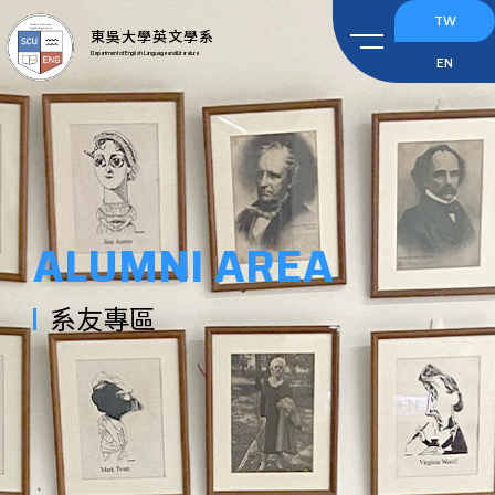
TW
東吳大學英文學系
Department of English Language and Literature
EN
ALUMNI AREA
系友專區