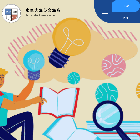
TW
東吳大學英文學系
Department of English Language and Literature
EN