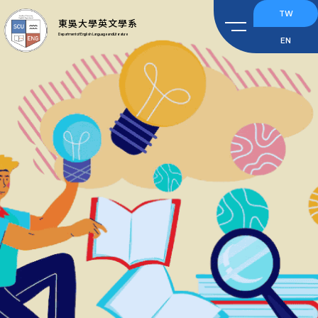
TW
東吳大學英文學系
Department of English Language and Literature
EN