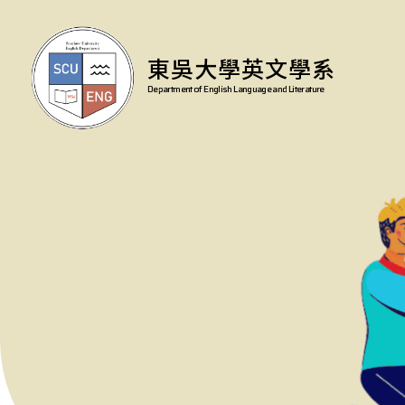
東吳大學英文學系
Department of English Language and Literature