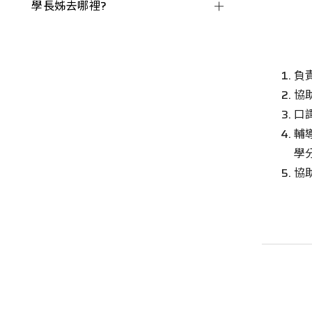
學長姊去哪裡?
負
協
口
輔
學
協