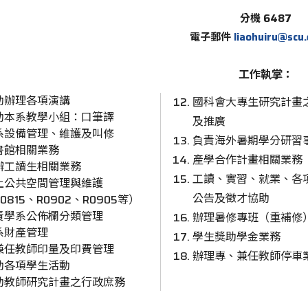
分機 6487
電子郵件
liaohuiru@scu
工作執掌：
助辦理各項演講
國科會大專生研究計畫
助本系教學小組：口筆譯
及推廣
系設備管理、維護及叫修
負責海外暑期學分研習
書館相關業務
產學合作計畫相關業務
辦工讀生相關業務
工讀、實習、就業、各
上公共空間管理與維護
公告及徵才協助
0815、R0902、R0905等）
責學系公佈欄分類管理
辦理暑修專班（重補修
系財產管理
學生獎助學金業務
兼任教師印量及印費管理
辦理專、兼任教師停車
助各項學生活動
助教師研究計畫之行政庶務