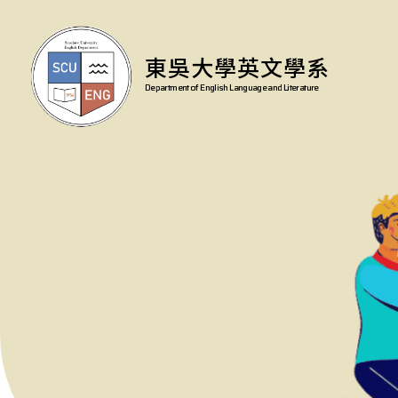
東吳大學英文學系
Department of English Language and Literature