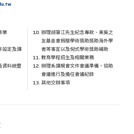
du.tw
作業
辦理胡筆江先生紀念專款、東吳之
友基金會捐贈學術獎助獎助海外學
件設定及課
者等事宜以及倪式學術獎助補助
教育學程招生及相關業務
及資料統整
辦理系課規會文件會議準備、協助
會議進行及擔任會議紀錄
其他交辦事項
教