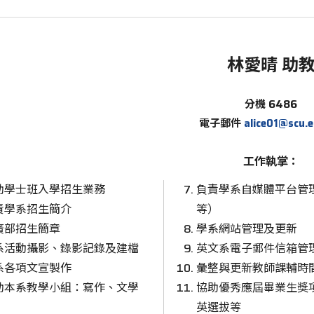
林愛晴 助
分機 6486
電子郵件
alice01@scu.
工作執掌：
助學士班入學招生業務
負責學系自媒體平台管理
責學系招生簡介
等）
廣部招生簡章
學系網站管理及更新
系活動攝影、錄影記錄及建檔
英文系電子郵件信箱管
系各項文宣製作
彙整與更新教師課輔時
助本系教學小組：寫作、文學
協助優秀應屆畢業生獎
英選拔等