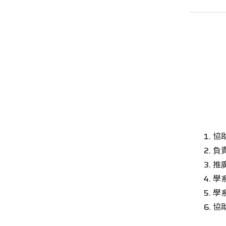
協
負
推
學
學
協