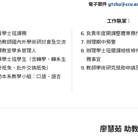
電子郵件
ytchu@scu.e
工作執掌：
責學士班課務
負責年度開課整體業務
助教師國內外學術研討會及交流
辦理期中預警
譯教室學系管理人
辦理學士班選課檢核條
導學士班學生（含轉學、轉系生
務事宜
分抵免、赴外交換抵免）
教師學術研究獎助申請
助本系教學小組：口語、語言
廖慧茹 助