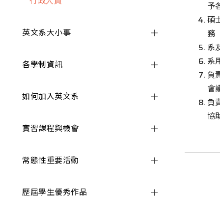
行政人員
予
碩
英文系大小事
務
系
系
各學制資訊
負
會
如何加入英文系
負
協
實習課程與機會
常態性重要活動
歷屆學生優秀作品