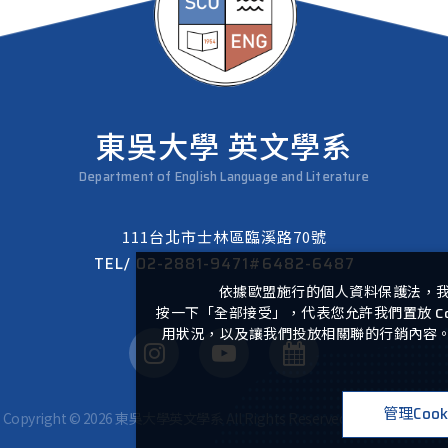
東吳大學 英文學系
Department of English Language and Literature
111台北市士林區臨溪路70號
TEL/
02-2881-9471#6482-6487
依據歐盟施行的個人資料保護法，
按一下「全部接受」，代表您允許我們置放 C
用狀況，以及讓我們投放相關聯的行銷內容。您
管理Cook
Copyright ©
2026
東吳大學英文學系
All Rights Reserved.
Design
by
iBest