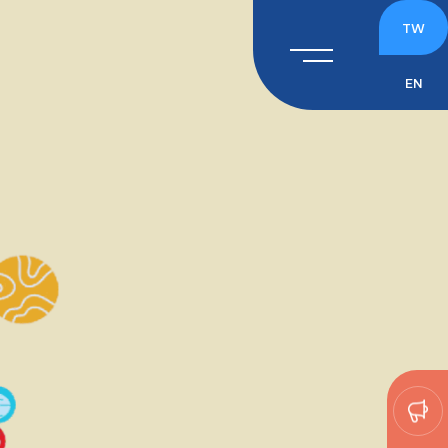
TW
EN