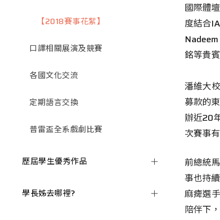
國際體壇
【2018賽事花絮】
度結合I
Nade
口譯相關展演及競賽
銘等貴賓
各國文化交流
潘維大校
募款的東
定期語言交換
辦近20
普雷盃全系戲劇比賽
次賽事有
歷屆學生優秀作品
前總統馬
事也持續
學長姊去哪裡?
麻痺選手
陪伴下，