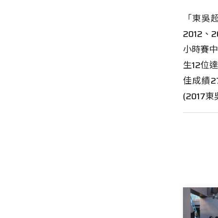
「東吳
2012
小時賽中
生12位
佳成績2
(201