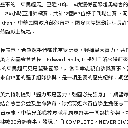
盛事的「東吳超馬」已近20年，4度獲得國際超馬總會
AU 24小時亞洲錦標賽，共計12國67位好手到場出賽
em Khan、中華民國教育部體育署、國際兩岸運動組組
蒞臨獻上祝福。
長表示，希望選手們都能享受比賽，發揮最大實力，共創
吳之友基金會會長 Edward. Rada, Jr.特別自
年的東吳超馬更是蜚聲國際，非常榮幸能親自參與賽事。國際
來自12國的選手組隊參與，是一項重要的歷史紀錄，期
英九特別提到「體力即是國力，強國必先強身」，期望
結合慈善公益及生命教育，除招募近六百位學生擔任志
曾志龍、中信兄弟職棒眾球星周思齊等一同熱情參與。
挑戰30分鐘賽事，體現了「I COMPLETE，NEVER 