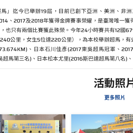
超馬」迄今已舉辦19屆，目前已創下亞洲、美洲、非
、2014、2017及2018年獲得金牌賽事榮耀，是臺灣
，也只有兩個比賽獲此殊榮。今年24小時賽共有12國6
達240公里，女生5位達220公里），為本校舉辦超馬，
73.674KM)、日本石川佳彥(2017東吳超馬冠軍、20
7東吳超馬第三名)、日本松本尤里(2016斯巴達超馬第八名)
活動照
更多照片