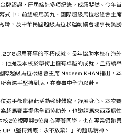
的金牌認證，歷屆締造多項紀錄，成績斐然。今年首
。開幕式中，前總統馬英九、國際超級馬拉松總會主席
長許秀玲，及中華民國超級馬拉松運動協會理事長吳勝
2018超馬賽事的不朽成就。長年協助本校在海外
洛杉磯前來，他提及本校於學術上擁有卓越的成就，且持續舉
超級馬拉松總會主席 Nadeem KHAN指出，本
望所有選手堅持到底，在賽事中全力以赴。
每位選手都能藉此活動強健體魄，舒展身心。本次賽
工為超馬賽事提供全面協助外，也邀請馬來西亞腦性
本校2位視障與9位身心障礙同學，也在專業領跑員
GIVE UP（堅持到底，永不放棄）」的超馬精神。