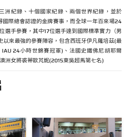
洲三洲紀錄、十個國家紀錄、兩個世界紀錄，並於
唯一獲得國際總會認證的金牌賽事，而全球一年百來場24
7位選手參賽，其中17位選手達到國際標準實力（男
有史以來最強的參賽陣容，包含西班牙伊凡羅培茲(最
17 IAU 24小時世錦賽冠軍)、法國史鐵佛尼胡耶爾
、澳洲女將裘蒂歐芃妮(2015東吳超馬第七名)
片