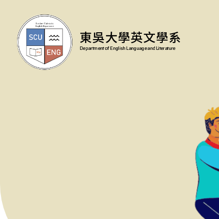
東吳大學英文學系
Department of English Language and Literature