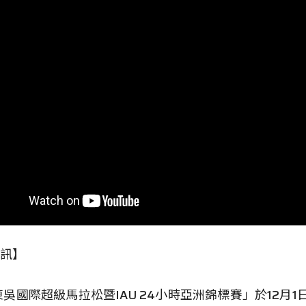
訊】
8東吳國際超級馬拉松暨IAU 24小時亞洲錦標賽」於12