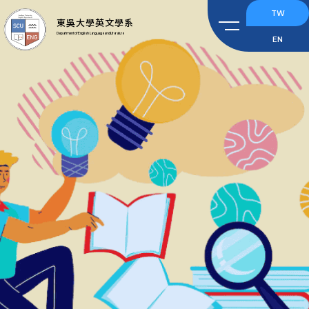
TW
東吳大學英文學系
Department of English Language and Literature
EN