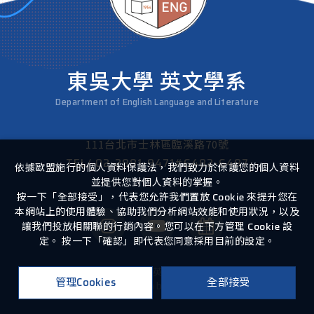
東吳大學 英文學系
Department of English Language and Literature
111台北市士林區臨溪路70號
TEL/
02-2881-9471#6482-6487
依據歐盟施行的個人資料保護法，我們致力於保護您的個人資料
並提供您對個人資料的掌握。
按一下「全部接受」，代表您允許我們置放 Cookie 來提升您在
本網站上的使用體驗、協助我們分析網站效能和使用狀況，以及
讓我們投放相關聯的行銷內容。您可以在下方管理 Cookie 設
定。 按一下「確認」即代表您同意採用目前的設定。
Copyright ©
2026
東吳大學英文學系
All Rights Reserved.
管理Cookies
全部接受
Design
by
iBest