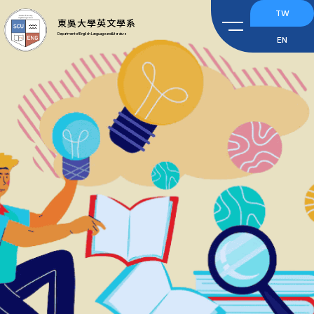
TW
東吳大學英文學系
Department of English Language and Literature
EN