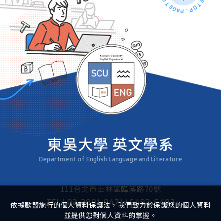
東吳大學 英文學系
Department of English Language and Literature
111台北市士林區臨溪路70號
TEL/
02-2881-9471#6482-6487
依據歐盟施行的個人資料保護法，我們致力於保護您的個人資料
並提供您對個人資料的掌握。