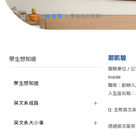
首頁
學長姊去哪裡?
鄭凱駿
學生想知道
服務單位 / 
Inside
學生想知道
職銜：創辦人
人生座右銘：
英文系成員
Q: 主修英
英文系大小事
透過英文能有