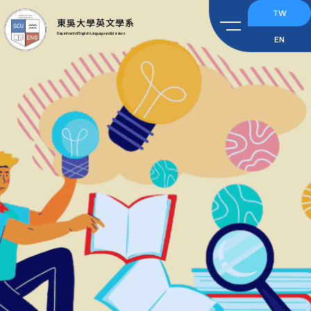
TW
東吳大學英文學系
Department of English Language and Literature
EN