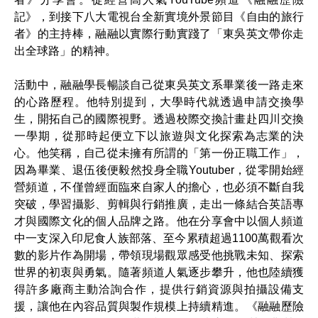
記》，到接下八大電視台全新實境外景節目《自由的旅行
者》的主持棒，融融以實際行動實踐了「東吳英文帶你走
出全球路」的精神。
活動中，融融學長暢談自己從東吳英文系畢業後一路走來
的心路歷程。他特別提到，大學時代就透過申請交換學
生，開拓自己的國際視野。透過校際交換計畫赴四川交換
一學期，從那時起便立下以旅遊與文化探索為志業的決
心。他笑稱，自己從未擁有所謂的「第一份正職工作」，
因為畢業、退伍後便毅然投身全職Youtuber，從零開始經
營頻道，不僅曾經面臨來自家人的擔心，也必須不斷自我
突破，學習攝影、剪輯與行銷推廣，走出一條結合英語專
才與國際文化的個人品牌之路。
他在分享會中以個人頻道
中一支深入印尼食人族部落、至今累積超過1100萬觀看次
數的影片作為開場，帶領現場觀眾感受他挑戰未知、探索
世界的初衷與勇氣。隨著頻道人氣逐步攀升，他也陸續獲
得許多廠商主動洽詢合作，提供行銷資源與拍攝設備支
援，讓他在內容品質與製作規模上持續精進。《融融歷險