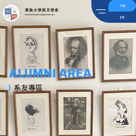
TW
東吳大學英文學系
Department of English Language and Literature
EN
ALUMNI AREA
系友專區