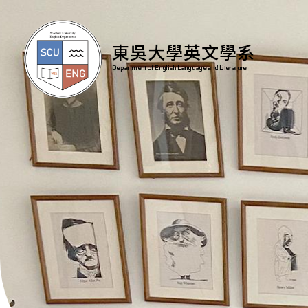
東吳大學英文學系
Department of English Language and Literature