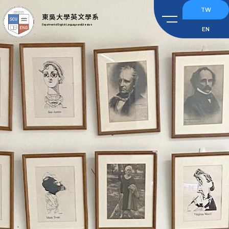
TW
東吳大學英文學系
Department of English Language and Literature
EN