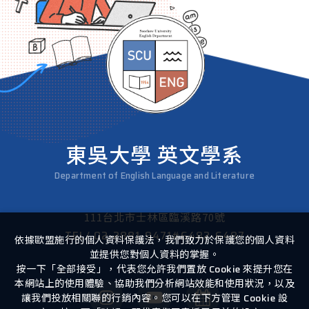
東吳大學 英文學系
Department of English Language and Literature
111台北市士林區臨溪路70號
TEL/
02-2881-9471#6482-6487
依據歐盟施行的個人資料保護法，我們致力於保護您的個人資料
並提供您對個人資料的掌握。
按一下「全部接受」，代表您允許我們置放 Cookie 來提升您在
本網站上的使用體驗、協助我們分析網站效能和使用狀況，以及
讓我們投放相關聯的行銷內容。您可以在下方管理 Cookie 設