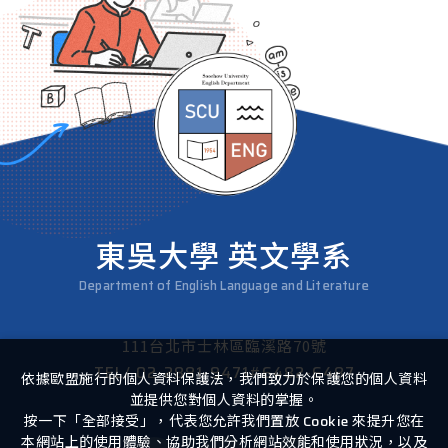
東吳大學 英文學系
Department of English Language and Literature
111台北市士林區臨溪路70號
TEL/
02-2881-9471#6482-6487
依據歐盟施行的個人資料保護法，我們致力於保護您的個人資料
並提供您對個人資料的掌握。
按一下「全部接受」，代表您允許我們置放 Cookie 來提升您在
本網站上的使用體驗、協助我們分析網站效能和使用狀況，以及