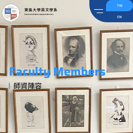
TW
東吳大學英文學系
Department of English Language and Literature
EN
Faculty Members
師資陣容