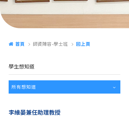
首頁
師資陣容-學士班
回上頁
學生想知道
所有想知道
李維晏兼任助理教授