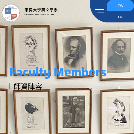
TW
東吳大學英文學系
Department of English Language and Literature
EN
Faculty Members
師資陣容