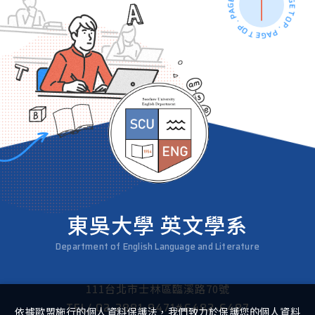
PAGE TOP . PAGE TOP . PAGE TOP . PAGE TOP .
東吳大學 英文學系
Department of English Language and Literature
111台北市士林區臨溪路70號
TEL/
02-2881-9471#6482-6487
依據歐盟施行的個人資料保護法，我們致力於保護您的個人資料