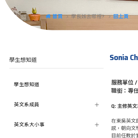
首頁
學長姊去哪裡?
回上頁
Sonia C
學生想知道
服務單位 
學生想知道
職銜：專
英文系成員
Q: 主修
在東吳英文
英文系大小事
感，朝向文
目前任教於